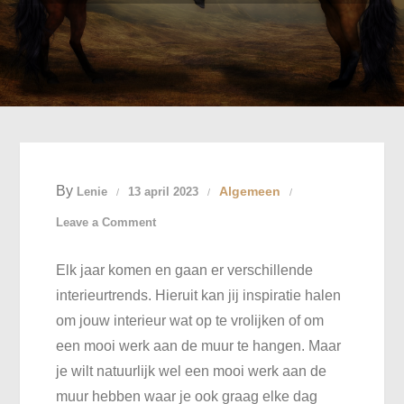
By
Algemeen
Lenie
13 april 2023
on
Leave a Comment
Een
Elk jaar komen en gaan er verschillende
mooi
interieurtrends. Hieruit kan jij inspiratie halen
dierenschilderij
om jouw interieur wat op te vrolijken of om
voor
een mooi werk aan de muur te hangen. Maar
aan
je wilt natuurlijk wel een mooi werk aan de
de
muur hebben waar je ook graag elke dag
muur