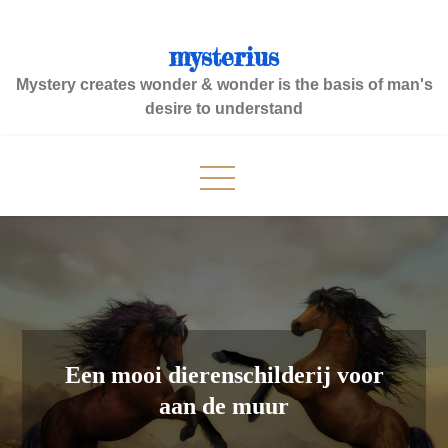
Skip
to
mysterius
content
Mystery creates wonder & wonder is the basis of man's
desire to understand
Een mooi dierenschilderij voor
aan de muur