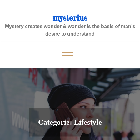
Skip
to
mysterius
content
Mystery creates wonder & wonder is the basis of man's
desire to understand
Categorie:
Lifestyle