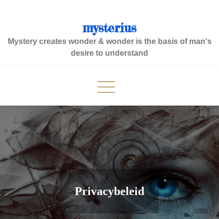
Skip
to
mysterius
content
Mystery creates wonder & wonder is the basis of man's
desire to understand
Privacybeleid