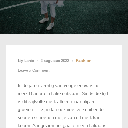
By
Fashion
Lenie
2 augustus 2022
on
Leave a Comment
Kies
In de jaren veertig van vorige eeuw is het
voor
merk Diadora in Italië ontstaan. Sinds die tijd
hippe
is dit stijlvolle merk alleen maar blijven
sneaker
groeien. Er zijn dan ook veel verschillende
van
soorten schoenen die je van dit merk kan
het
kopen. Aangezien het gaat om een Italiaans
merk